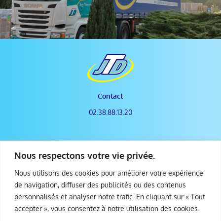
Contact
02.38.88.13.20
transports@jeandemaison.fr
Nous respectons votre vie privée.
43 Rue de la Burelle
Nous utilisons des cookies pour améliorer votre expérience
45800 Saint-Jean-de-Braye
de navigation, diffuser des publicités ou des contenus
personnalisés et analyser notre trafic. En cliquant sur « Tout
Transport
Notre
DE MARCHANDISES
ZONE D'ACTION
accepter », vous consentez à notre utilisation des cookies.