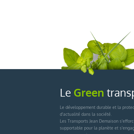
Le
Green
trans
Le développement durable et la prote
d'actualité dans la société.
Les Transports Jean Demaison s'efforc
supportable pour la planète et s'eng