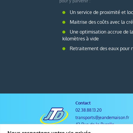
pour y parvenir :
Un service de proximité et lo
Maitrise des coûts avec la cr
Une optimisation accrue de la 
kilomètres à vide
Retraitement des eaux pour n
Contact
02.38.88.13.20
transports@jeandemaison.fr
43 Rue de la Burelle
45800 Saint-Jean-de-Braye
Nous respectons votre vie privée.