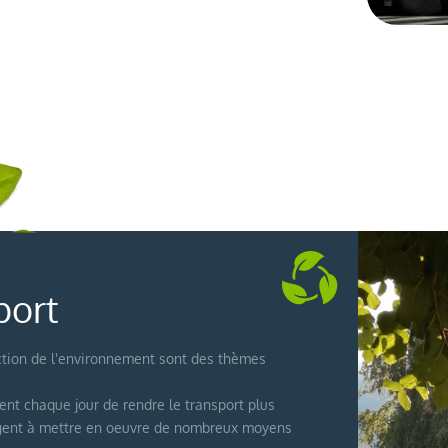
port
ction de l'environnement sont des thèmes
ent chaque jour de rendre le transport plus
agent à mettre en oeuvre de nombreux moyens