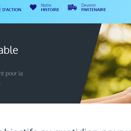
e
Notre
Devenir
 D'ACTION
HISTOIRE
PARTENAIRE
able
t pour la
.