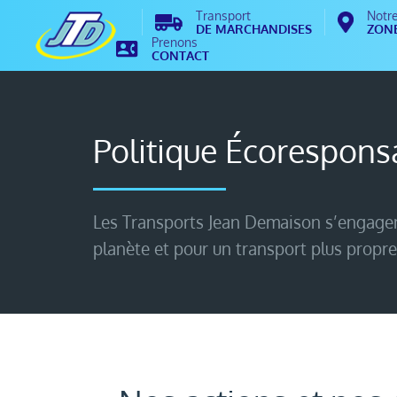
Transport
Notr
DE MARCHANDISES
ZONE
Prenons
CONTACT
Politique Écorespons
Les Transports Jean Demaison s’engagen
planète et pour un transport plus propre